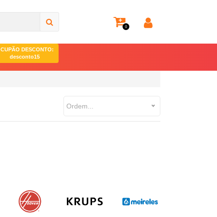
0
CUPÃO DESCONTO:
desconto15
Ordem...