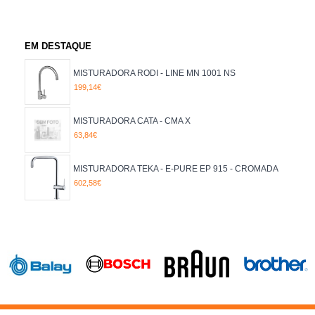
BEGE
BRANCO
CASTANHO
CROMADA
EM DESTAQUE
DOURADO
INOX
MISTURADORA RODI - LINE MN 1001 NS
PRETO
199,14€
ROSA
TITANIUM
MISTURADORA CATA - CMA X
63,84€
MISTURADORA TEKA - E-PURE EP 915 - CROMADA
602,58€