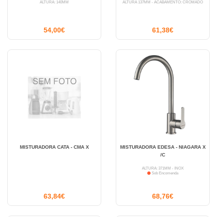
ALTURA: 140MM
ALTURA 137MM - ACABAMENTO: CROMADO
54,00€
61,38€
MISTURADORA CATA - CMA X
MISTURADORA EDESA - NIAGARA X
/C
ALTURA: 371MM - INOX
Sob Encomenda
63,84€
68,76€