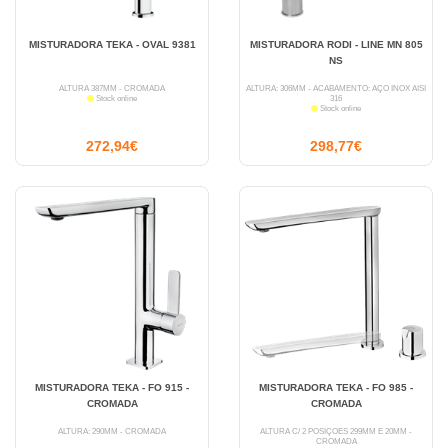
MISTURADORA TEKA - OVAL 9381
MISTURADORA RODI - LINE MN 805
NS
ALTURA 387MM - CROMADA
ALTURA: 306MM - ACABAMENTO: AÇO INOX AISI
Stock online
316
Stock online
272,94€
298,77€
MISTURADORA TEKA - FO 915 -
MISTURADORA TEKA - FO 985 -
CROMADA
CROMADA
ALTURA: 290MM - CROMADA
ALTURA C/ 2 POSIÇÕES 299MM E 20MM -
CROMADA