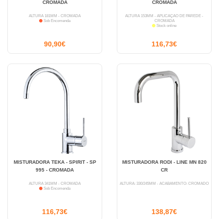
CROMADA
CROMADA
ALTURA 181MM - CROMADA
ALTURA 153MM - APLICAÇÃO DE PAREDE -
Sob Encomenda
CROMADA
Stock online
90,90€
116,73€
MISTURADORA TEKA - SPIRIT - SP
MISTURADORA RODI - LINE MN 820
995 - CROMADA
CR
ALTURA 341MM - CROMADA
ALTURA: 330/245MM - ACABAMENTO: CROMADO
Sob Encomenda
116,73€
138,87€