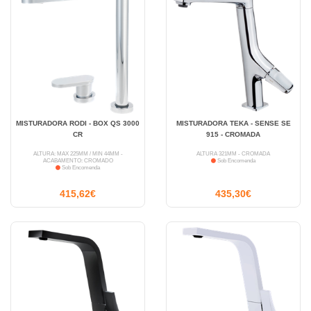
MISTURADORA RODI - BOX QS 3000
MISTURADORA TEKA - SENSE SE
CR
915 - CROMADA
ALTURA: MÁX 225MM / MIN 44MM -
ALTURA 321MM - CROMADA
ACABAMENTO: CROMADO
Sob Encomenda
Sob Encomenda
415,62€
435,30€