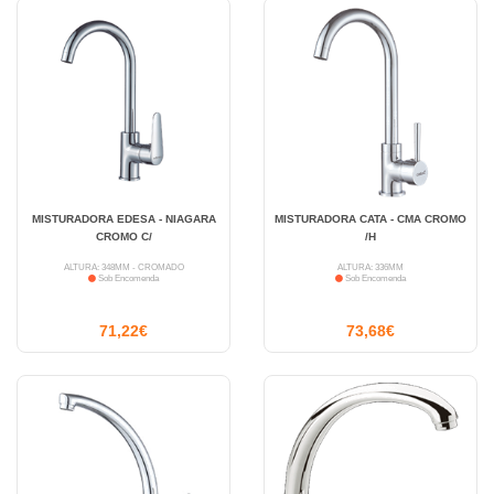
MISTURADORA EDESA - NIAGARA
MISTURADORA CATA - CMA CROMO
CROMO C/
/H
ALTURA: 348MM - CROMADO
ALTURA: 336MM
Sob Encomenda
Sob Encomenda
71,22€
73,68€