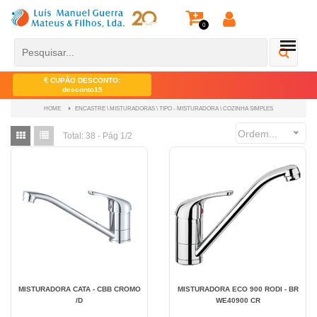
0
CUPÃO DESCONTO:
desconto15
ENCASTRE \ MISTURADORAS \ TIPO - MISTURADORA \ COZINHA SIMPLES
HOME
Ordem...
Total:
38 - Pág 1/2
MISTURADORA CATA - CBB CROMO
MISTURADORA ECO 900 RODI - BR
/D
WE40900 CR