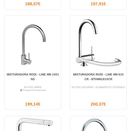
188,07€
197,91€
MISTURADORA RODI - LINE MN 1001
MISTURADORA RODI - LINE MN 810
NS
CR - BT0MN1810CR
ALTURA: 348MM
ALTURA: 341/244MM - ACABAMENTO: CROMADO
Disponível brevemente
199,14€
200,37€