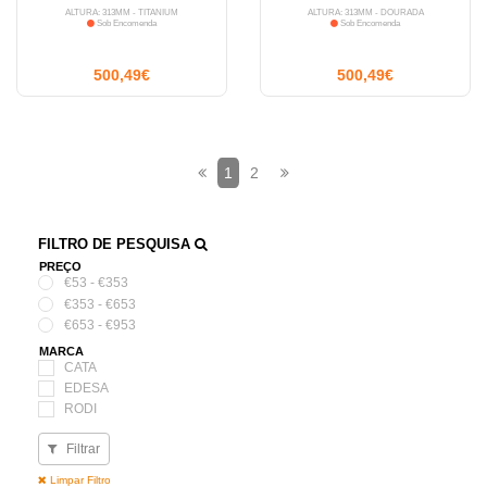
ALTURA: 313MM - TITANIUM
ALTURA: 313MM - DOURADA
Sob Encomenda
Sob Encomenda
500,49€
500,49€
1
2
FILTRO DE PESQUISA
PREÇO
€53 - €353
€353 - €653
€653 - €953
MARCA
CATA
EDESA
RODI
TEKA
Filtrar
ASPECTO
AZUL
Limpar Filtro