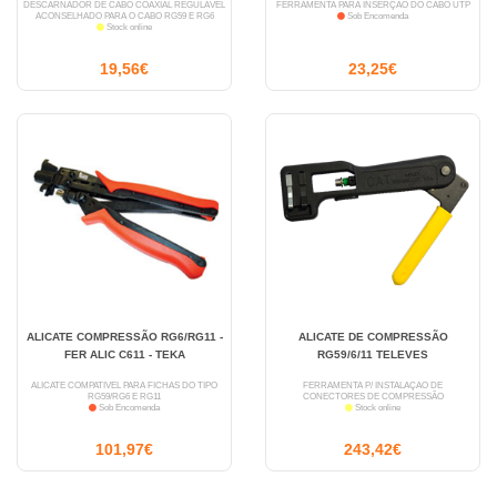
DESCARNADOR DE CABO COAXIAL REGULÁVEL
FERRAMENTA PARA INSERÇÃO DO CABO UTP
ACONSELHADO PARA O CABO RG59 E RG6
Sob Encomenda
Stock online
19,56€
23,25€
ALICATE COMPRESSÃO RG6/RG11 -
ALICATE DE COMPRESSÃO
FER ALIC C611 - TEKA
RG59/6/11 TELEVES
ALICATE COMPATÍVEL PARA FICHAS DO TIPO
FERRAMENTA P/ INSTALAÇÃO DE
RG59/RG6 E RG11
CONECTORES DE COMPRESSÃO
Sob Encomenda
Stock online
101,97€
243,42€