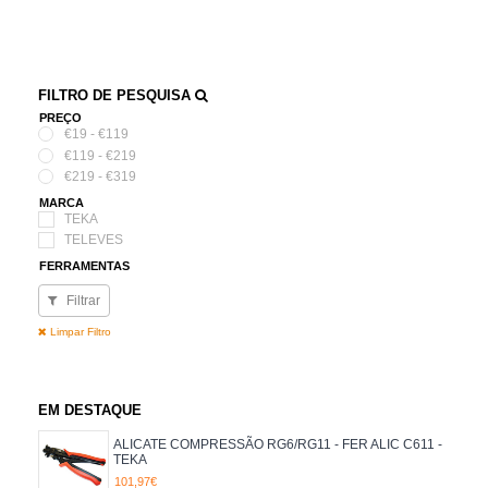
FILTRO DE PESQUISA
PREÇO
€19 - €119
€119 - €219
€219 - €319
MARCA
TEKA
TELEVES
FERRAMENTAS
ALICATE
Filtrar
DESCARNADOR
FER. INSERÇÃO
Limpar Filtro
EM DESTAQUE
ALICATE COMPRESSÃO RG6/RG11 - FER ALIC C611 -
TEKA
101,97€