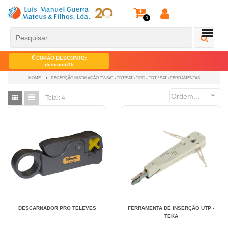
0
CUPÃO DESCONTO:
desconto15
RECEPÇÃO INSTALAÇÃO TV-SAT \ TDT/SAT \ TIPO - TDT / SAT \ FERRAMENTAS
HOME
Ordem...
Total:
4
DESCARNADOR PRO TELEVES
FERRAMENTA DE INSERÇÃO UTP -
TEKA