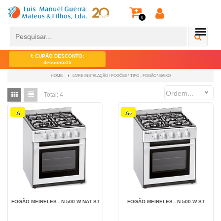
0
CUPÃO DESCONTO:
desconto15
LIVRE INSTALAÇÃO \ FOGÕES \ TIPO - FOGÃO \ BAIXO
HOME
Ordem...
Total:
4
A
A+
FOGÃO MEIRELES - N 500 W NAT ST
FOGÃO MEIRELES - N 500 W ST