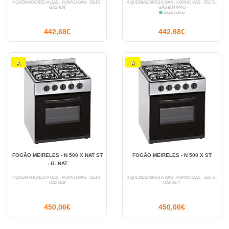
4 QUEIMADORES A GÁS - FORNO GÁS - 55LTS -
4 QUEIMADORES A GÁS - FORNO GÁS - 55LTS -
GÁS NAT
GÁS BUT/PRO
Stock online
442,68€
442,68€
A
A
FOGÃO MEIRELES - N 500 X NAT ST
FOGÃO MEIRELES - N 500 X ST
- G. NAT
4 QUEIMADORES A GÁS - FORNO GÁS - 55LTS -
4 QUEIMADORES A GÁS - FORNO GÁS - 55LTS -
GÁS NAT
GÁS BUT
450,06€
450,06€