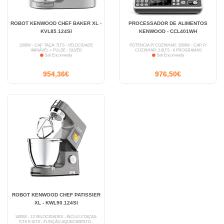
ROBOT KENWOOD CHEF BAKER XL -
PROCESSADOR DE ALIMENTOS
KVL85.124SI
KENWOOD - CCL401WH
1200W - CAP. TAÇA: 7LTS - VELOCIDADE
POTÊNCIA P/ COZINHAR: 1500W - CAP. P/
VARIÁVEL + PULSE - SILVER
COZINHAR: 2,6LTS - 6 PROGRAMAS
Sob Encomenda
Sob Encomenda
954,36€
976,50€
ROBOT KENWOOD CHEF PATISSIER
XL - KWL90.124SI
1400W - 13 VELOCIDADES - INCLUI 2 TAÇAS:
7LTS E 5LTS - FUNÇÃO AQUECIMENTO -