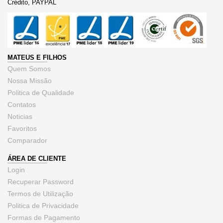
Crédito, PAYPAL
MATEUS E FILHOS
Quem Somos
Nossa Missão
Politica de Qualidade
Contatos
Noticias
Favoritos
Comparador
ÁREA DE CLIENTE
Login
Recuperar Password
Termos de Utilização
Politica de Privacidade
Formas de Pagamento