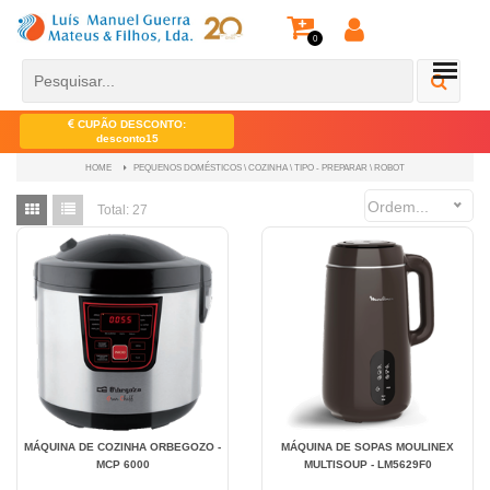
0
CUPÃO DESCONTO:
desconto15
PEQUENOS DOMÉSTICOS \ COZINHA \ TIPO - PREPARAR \ ROBOT
HOME
Ordem...
Total:
27
MÁQUINA DE COZINHA ORBEGOZO -
MÁQUINA DE SOPAS MOULINEX
MCP 6000
MULTISOUP - LM5629F0