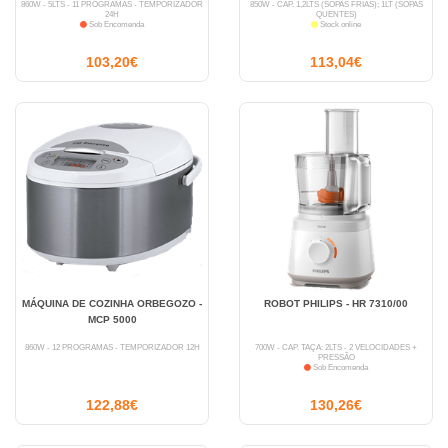
860W - 5LTS - 11 PROGRAMAS - TEMPORIZADOR
850W - CAP. 1,2LTS (SOPAS FRIAS); 1LT (SOPAS
24H
QUENTES)
Sob Encomenda
Stock online
103,20€
113,04€
MÁQUINA DE COZINHA ORBEGOZO -
ROBOT PHILIPS - HR 7310/00
MCP 5000
860W - 12 PROGRAMAS - TEMPORIZADOR 12H
700W - CAP. TAÇA: 2LTS - 2 VELOCIDADES +
PRESSÃO
Sob Encomenda
122,88€
130,26€