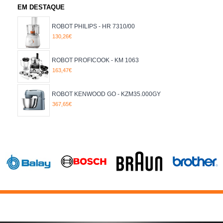
EM DESTAQUE
ROBOT PHILIPS - HR 7310/00
130,26€
ROBOT PROFICOOK - KM 1063
163,47€
ROBOT KENWOOD GO - KZM35.000GY
367,65€