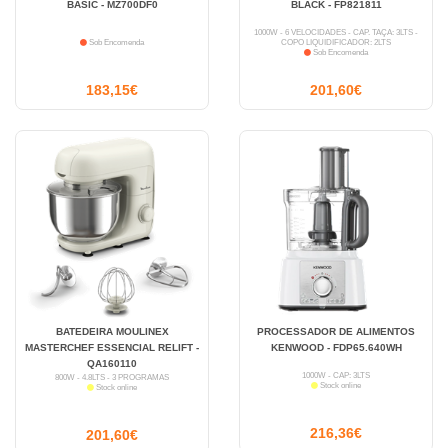
BASIC - MZ700DF0
BLACK - FP821811
1000W - 6 VELOCIDADES - CAP. TAÇA: 3LTS -
Sob Encomenda
COPO LIQUIDIFICADOR: 2LTS
Sob Encomenda
183,15€
201,60€
BATEDEIRA MOULINEX
PROCESSADOR DE ALIMENTOS
MASTERCHEF ESSENCIAL RELIFT -
KENWOOD - FDP65.640WH
QA160110
1000W - CAP: 3LTS
800W - 4.8LTS - 3 PROGRAMAS
Stock online
Stock online
216,36€
201,60€