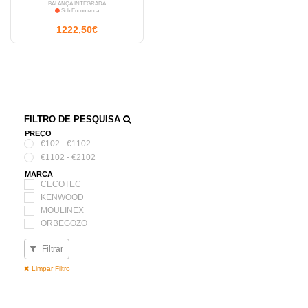
BALANÇA INTEGRADA
Sob Encomenda
1222,50€
FILTRO DE PESQUISA
PREÇO
€102 - €1102
€1102 - €2102
MARCA
CECOTEC
KENWOOD
MOULINEX
ORBEGOZO
PHILIPS
Filtrar
PROFICOOCK
UFESA
Limpar Filtro