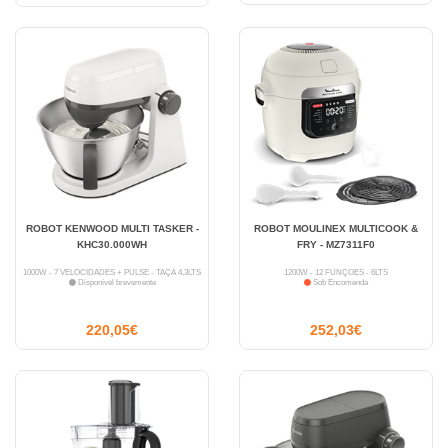
ROBOT KENWOOD MULTI TASKER -
ROBOT MOULINEX MULTICOOK &
KHC30.000WH
FRY - MZ7311F0
1000W - 7 VELOCIDADES + PULSE - TAÇA 4,3LTS
1200W - 12 FUNÇÕES - 6LTS
Disponível brevemente
Sob Encomenda
220,05€
252,03€