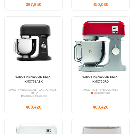
367,65€
450,06€
ROBOT KENWOOD KMIX -
ROBOT KENWOOD KMIX -
KMX751ABK
KMX750RD
1000W - 6 VELOCIDADES - CAP. TAÇA: 5LTS -
1000W - 5LTS - 6 VELOCIDADES
PRETO
Sob Encomenda
Disponível brevemente
489,42€
489,42€