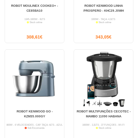
ROBOT MOULINEX COOKEO+ -
ROBOT KENWOOD LINHA
CE85BA10
PROSPERO - KHC29.J0WH
1345-1600W - 6LTS
1000W - TAÇA: 4,3LTS
Stock online
Stock online
308,61€
343,05€
ROBOT KENWOOD GO -
ROBOT MULTIFUNÇÕES CECOTEC -
KZM35.000GY
MAMBO 11090 HABANA
800W - 6 VELOCIDADES - CAP. TAÇA: 4LTS - AZUL
1600W - 3,3LTS - 37 FUNÇÕES - WI-FI
Sob Encomenda
Stock online