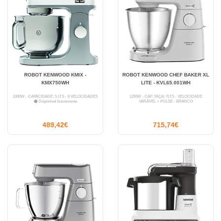
ROBOT KENWOOD KMIX -
ROBOT KENWOOD CHEF BAKER XL
KMX750WH
LITE - KVL65.001WH
1000W - CAPACIDADE: 5 LTS - 6 VELOCIDADES
1200W - CAP. TAÇA: 7LTS - VELOCIDADE
Disponível brevemente
VARÁVEL + PULSE - BRANCO
489,42€
715,74€