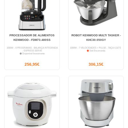
PROCESSADOR DE ALIMENTOS
ROBOT KENWOOD MULTI TASKER -
KENWOOD - FDM73.480SS
KHC30.050GY
1000W - 6 PROGRAMAS - BALANÇA INTEGRADA
1000W - 7 VELOCIDADES + PULSE - TAÇA 4,3LTS
- EXPRESS SERVE
Sob Encomenda
Disponível brevemente
256,95€
306,15€