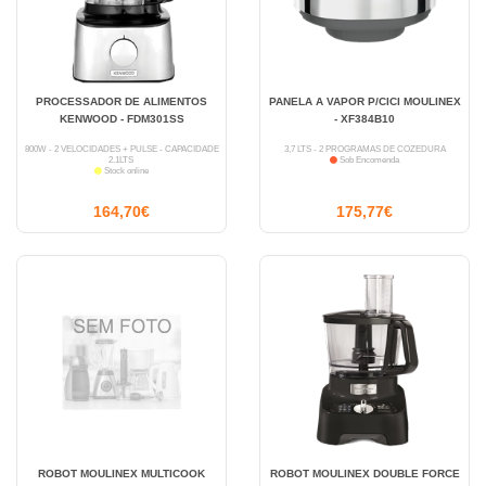
PROCESSADOR DE ALIMENTOS
PANELA A VAPOR P/CICI MOULINEX
KENWOOD - FDM301SS
- XF384B10
800W - 2 VELOCIDADES + PULSE - CAPACIDADE
3,7 LTS - 2 PROGRAMAS DE COZEDURA
2.1LTS
Sob Encomenda
Stock online
164,70€
175,77€
ROBOT MOULINEX MULTICOOK
ROBOT MOULINEX DOUBLE FORCE