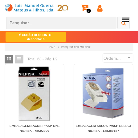
0
CUPÃO DESCONTO:
desconto15
PESQUISA POR: 'NILFISK'
HOME
Ordem...
Total:
68 - Pág 1/2
EMBALAGEM SACOS P/ASP ONE
EMBALAGEM SACOS P/ASP SELECT
NILFISK - 78602600
NILFISK - 128389187