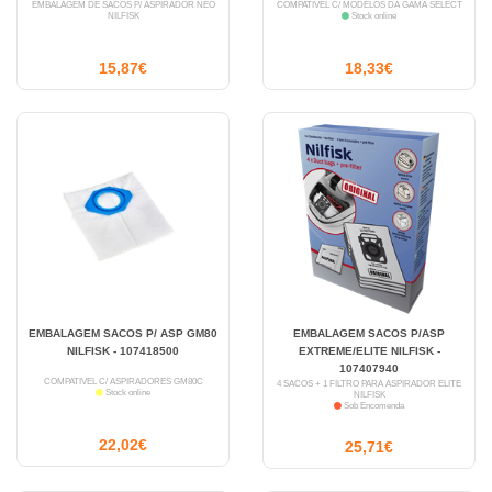
EMBALAGEM DE SACOS P/ ASPIRADOR NEO
COMPATÍVEL C/ MODELOS DA GAMA SELECT
NILFISK
Stock online
15,87€
18,33€
EMBALAGEM SACOS P/ ASP GM80
EMBALAGEM SACOS P/ASP
NILFISK - 107418500
EXTREME/ELITE NILFISK -
107407940
COMPATÍVEL C/ ASPIRADORES GM80C
4 SACOS + 1 FILTRO PARA ASPIRADOR ELITE
Stock online
NILFISK
Sob Encomenda
22,02€
25,71€