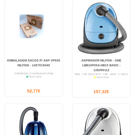
EMBALAGEM SACOS P/ ASP VP930
ASPIRADOR NILFISK - ONE
NILFISK - 1407015040
LBB10P05A-HB15 BASIC -
128390112
COMPATÍVEL C/ ASPIRADOR VP930
750W - CAP. SACO 3LTS - 77dB - 19kPA - C/ SACO
Stock online
Stock online
52,77€
157,32€