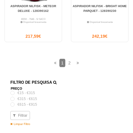
ASPIRADOR NILFISK - METEOR
ASPIRADOR NILFISK - BRIGHT HOME
DELUXE - 128390162
PARQUET - 128390230
800W - 79dB - S/ SACO
Disponível brevemente
Disponível brevemente
217,59€
242,19€
1
2
FILTRO DE PESQUISA
PREÇO
€15 - €315
€315 - €615
€615 - €915
Filtrar
Limpar Filtro