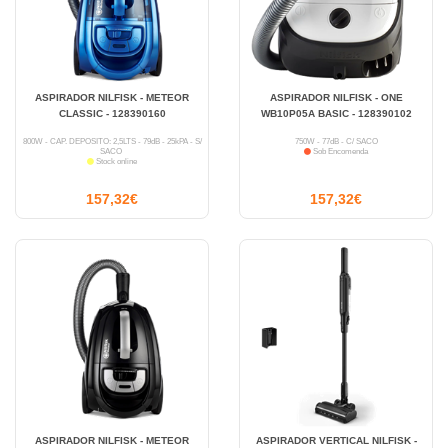
ASPIRADOR NILFISK - METEOR
ASPIRADOR NILFISK - ONE
CLASSIC - 128390160
WB10P05A BASIC - 128390102
800W - CAP. DEPÓSITO: 2,5LTS - 79dB - 25kPA - S/
750W - 77dB - C/ SACO
SACO
Sob Encomenda
Stock online
157,32€
157,32€
ASPIRADOR NILFISK - METEOR
ASPIRADOR VERTICAL NILFISK -