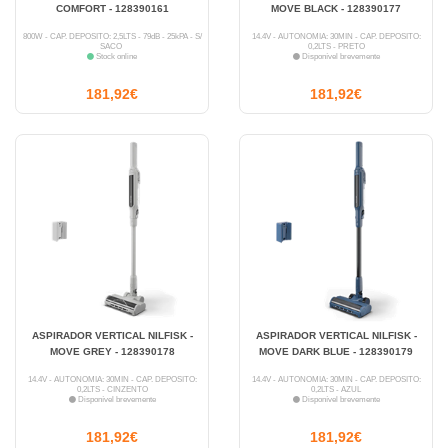
COMFORT - 128390161
MOVE BLACK - 128390177
800W - CAP. DEPÓSITO: 2,5LTS - 79dB - 25kPA - S/
14.4V - AUTONOMIA: 30MIN - CAP. DEPÓSITO:
SACO
0,2LTS - PRETO
Stock online
Disponível brevemente
181,92€
181,92€
ASPIRADOR VERTICAL NILFISK -
ASPIRADOR VERTICAL NILFISK -
MOVE GREY - 128390178
MOVE DARK BLUE - 128390179
14.4V - AUTONOMIA: 30MIN - CAP. DEPÓSITO:
14.4V - AUTONOMIA: 30MIN - CAP. DEPÓSITO:
0,2LTS - CINZENTO
0,2LTS - AZUL
Disponível brevemente
Disponível brevemente
181,92€
181,92€