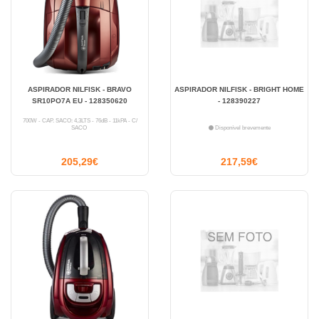
ASPIRADOR NILFISK - BRAVO
ASPIRADOR NILFISK - BRIGHT HOME
SR10PO7A EU - 128350620
- 128390227
700W - CAP. SACO: 4,3LTS - 76dB - 11kPA - C/
SACO
Disponível brevemente
205,29€
217,59€