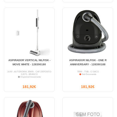
ASPIRADOR VERTICAL NILFISK -
ASPIRADOR NILFISK - ONE R
MOVE WHITE - 128390180
ANNIVERSARY - 128390188
14.4V - AUTONOMIA: 30MIN - CAP. DEPÓSITO:
750W - 77dB - C/ SACO
0,2LTS - BRANCO
Sob Encomenda
Disponível brevemente
181,92€
181,92€