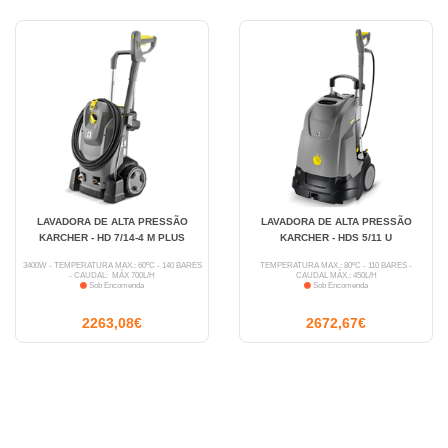
LAVADORA DE ALTA PRESSÃO
LAVADORA DE ALTA PRESSÃO
KARCHER - HD 7/14-4 M PLUS
KARCHER - HDS 5/11 U
3400W - TEMPERATURA MÁX.: 60ºC - 140 BARES
TEMPERATURA MÁX.: 80ºC - 110 BARES -
- CAUDAL: MÁX 700L/H
CAUDAL MÁX.: 450L/H
Sob Encomenda
Sob Encomenda
2263,08€
2672,67€