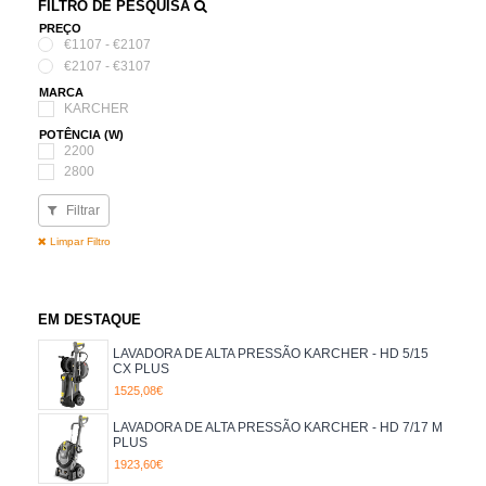
FILTRO DE PESQUISA
PREÇO
€1107 - €2107
€2107 - €3107
MARCA
KARCHER
POTÊNCIA (W)
2200
2800
3100
Filtrar
3400
4200
Limpar Filtro
EM DESTAQUE
LAVADORA DE ALTA PRESSÃO KARCHER - HD 5/15
CX PLUS
1525,08€
LAVADORA DE ALTA PRESSÃO KARCHER - HD 7/17 M
PLUS
1923,60€