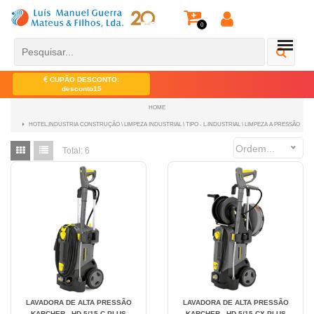
0
CUPÃO DESCONTO:
desconto15
HOME
HOTEL,INDUSTRIA CONSTRUÇÃO \ LIMPEZA INDUSTRIAL \ TIPO - L.INDUSTRIAL \ LIMPEZA A PRESSÃO
Ordem...
Total:
6
LAVADORA DE ALTA PRESSÃO
LAVADORA DE ALTA PRESSÃO
KARCHER - HD 5/15 C PLUS
KARCHER - HD 5/15 CX PLUS