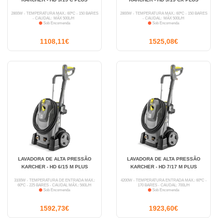
2800W - TEMPERATURA MÁX.: 60ºC - 150 BARES
2800W - TEMPERATURA MÁX.: 60ºC - 150 BARES
- CAUDAL: MÁX 500L/H
- CAUDAL: MÁX 500L/H
Sob Encomenda
Sob Encomenda
1108,11€
1525,08€
LAVADORA DE ALTA PRESSÃO
LAVADORA DE ALTA PRESSÃO
KARCHER - HD 6/15 M PLUS
KARCHER - HD 7/17 M PLUS
3100W - TEMPERATURA DE ENTRADA MÁX.:
4200W - TEMPERATURA ENTRADA MÁX.: 60ºC -
60ºC - 225 BARES - CAUDAL MÁX.: 560L/H
170 BARES - CAUDAL: 700L/H
Sob Encomenda
Sob Encomenda
1592,73€
1923,60€