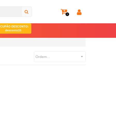
0
CUPÃO DESCONTO:
desconto15
Ordem...