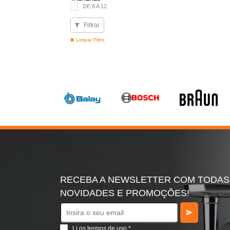
DE 6 A 12
Filtrar
Limpar Filtro
RECEBA A NEWSLETTER COM TODAS
NOVIDADES E PROMOÇÕES!
Li os
termos de uso
*