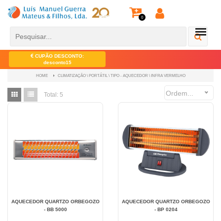
0
CUPÃO DESCONTO:
desconto15
CLIMATIZAÇÃO \ PORTÁTIL \ TIPO - AQUECEDOR \ INFRA VERMELHO
HOME
Ordem...
Total:
5
AQUECEDOR QUARTZO ORBEGOZO
AQUECEDOR QUARTZO ORBEGOZO
- BB 5000
- BP 0204