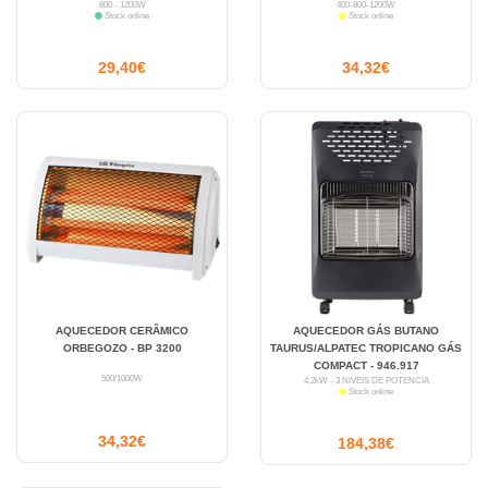
600 - 1200W
400-800-1200W
Stock online
Stock online
29,40€
34,32€
AQUECEDOR CERÂMICO
AQUECEDOR GÁS BUTANO
ORBEGOZO - BP 3200
TAURUS/ALPATEC TROPICANO GÁS
COMPACT - 946.917
500/1000W
4,2kW - 3 NÍVEIS DE POTÊNCIA
Stock online
34,32€
184,38€