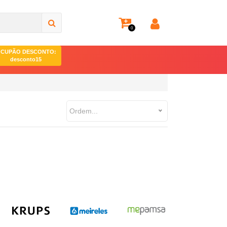
0
CUPÃO DESCONTO:
desconto15
Ordem...