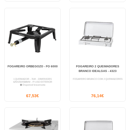
FOGAREIRO ORBEGOZO - FO 6000
FOGAREIRO 2 QUEIMADORES
BRANCO IDEALGAS - 4323
1 QUEIMADOR - 7kW - DIMENSÕES
FOGAREIRO BRANCO COM 2 QUEIMADORES
425X150X588MM - P/ USO EXTERIOR
Disponível brevemente
67,53€
76,14€