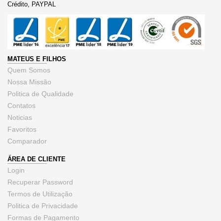
Crédito, PAYPAL
MATEUS E FILHOS
Quem Somos
Nossa Missão
Politica de Qualidade
Contatos
Noticias
Favoritos
Comparador
ÁREA DE CLIENTE
Login
Recuperar Password
Termos de Utilização
Politica de Privacidade
Formas de Pagamento