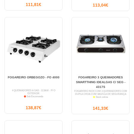
111,81€
113,04€
FOGAREIRO ORBEGOZO - FO 4000
FOGAREIRO 3 QUEIMADORES
SMARTTHING IDEALGAS C/ SEG -
4317S
4 QUEIMADORES A GÁS - 12,8kW - P/ O
FOGAREIRO INOX COM 3 QUEIMADORES COM
EXTERIOR
DUPLA CROA COM VALVULA DE SEGURANÇA
Sob Encomenda
Stock online
138,87€
141,33€