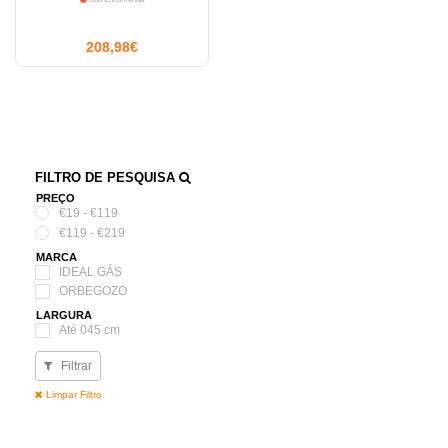
208,98€
FILTRO DE PESQUISA
PREÇO
€19 - €119
€119 - €219
MARCA
IDEAL GÁS
ORBEGOZO
LARGURA
Até 045 cm
De 055.01 até 80 cm
Filtrar
LARGURA CM
26
Limpar Filtro
31.5
34.5
39