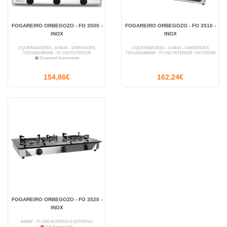
FOGAREIRO ORBEGOZO - FO 3500 -
FOGAREIRO ORBEGOZO - FO 3510 -
INOX
INOX
3 QUEIMADORES - 8,45kW - DIMENSÕES
3 QUEIMADORES - 8,45kW - DIMENSÕES
715X145X380MM - P/ USO EXTERIOR
715X145X380MM - P/ USO INTERIOR / EXTERIOR
Disponível brevemente
154,86€
162,24€
FOGAREIRO ORBEGOZO - FO 3520 -
INOX
8450W - P/ USO INTERNO E EXTERNO
Sob Encomenda