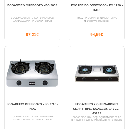
FOGAREIRO ORBEGOZO - FO 2600
FOGAREIRO ORBEGOZO - FO 1720 -
INOX
2 QUEIMADORES - 6,4kW - DIMENSÕES
4300W - P/ USO INTERNO E EXTERNO
710X140X390MM - P/ USO EXTERIOR
Disponível brevemente
87,21€
94,59€
FOGAREIRO ORBEGOZO - FO 2700 -
FOGAREIRO 2 QUEIMADORES
INOX
SMARTTHING IDEALGAS C/ SEG -
4316S
2 QUEIMADORES - 7,7kW - DIMENSÕES
FOGAREIRO INOX COM 2 QUEIMADORES DE
605X145X390MM - P/ USO EXTERIOR
DUPLA COROA COM VÁLVULA DE SEGURANÇA