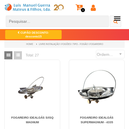
0
CUPÃO DESCONTO:
desconto15
LIVRE INSTALAÇÃO \ FOGÕES \ TIPO - FOGÃO \ FOGAREIRO
HOME
Ordem...
Total:
27
FOGAREIRO IDEALGÁS S/ISQ
FOGAREIRO IDEALGÁS
MAGNUM
SUPERMAGNUM - 4335