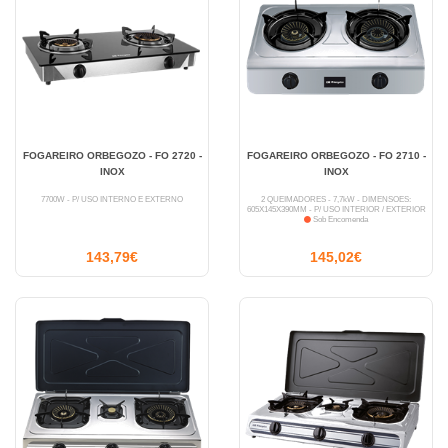
FOGAREIRO ORBEGOZO - FO 2720 -
FOGAREIRO ORBEGOZO - FO 2710 -
INOX
INOX
7700W - P/ USO INTERNO E EXTERNO
2 QUEIMADORES - 7,7kW - DIMENSÕES:
605X145X390MM - P/ USO INTERIOR / EXTERIOR
Sob Encomenda
143,79€
145,02€