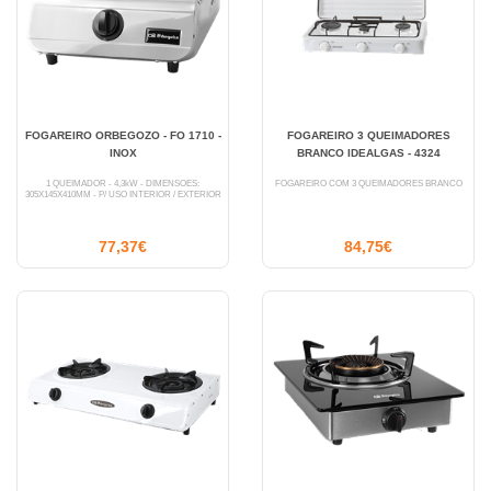
FOGAREIRO ORBEGOZO - FO 1710 -
FOGAREIRO 3 QUEIMADORES
INOX
BRANCO IDEALGAS - 4324
1 QUEIMADOR - 4,3kW - DIMENSÕES:
FOGAREIRO COM 3 QUEIMADORES BRANCO
305X145X410MM - P/ USO INTERIOR / EXTERIOR
77,37€
84,75€