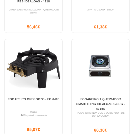
PES IDEALGAS - 4318
DIMENSÕES 400X400X180MM - QUEIMADOR:
7kW - P/ USO EXTERIOR
165MM
56,46€
61,38€
FOGAREIRO ORBEGOZO - FO 6400
FOGAREIRO 1 QUEIMADOR
SMARTTHING IDEALGAS C/SEG -
4315S
7000W
FOGAREIRO INOX COM 1 QUEIMADOR DE
Disponível brevemente
DUPLA COROA
65,07€
66,30€