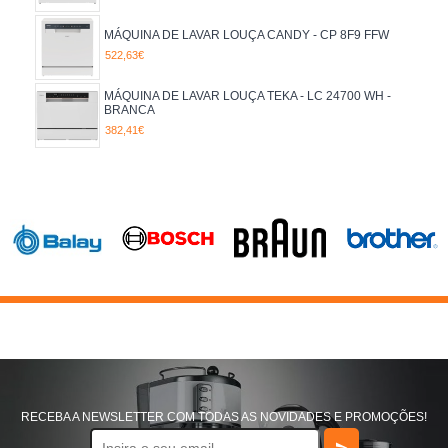
55
60
MÁQUINA DE LAVAR LOUÇA CANDY - CP 8F9 FFW
TALHERES
522,63€
DE 6 A 12
MÁQUINA DE LAVAR LOUÇA TEKA - LC 24700 WH -
BRANCA
382,41€
RECEBA A NEWSLETTER COM TODAS AS NOVIDADES E PROMOÇÕES!