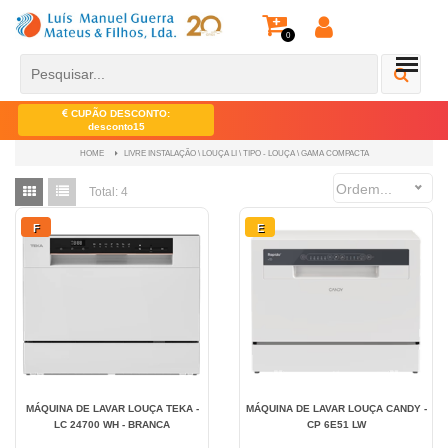
0
CUPÃO DESCONTO:
desconto15
LIVRE INSTALAÇÃO \ LOUÇA LI \ TIPO - LOUÇA \ GAMA COMPACTA
HOME
Ordem...
Total:
4
F
E
MÁQUINA DE LAVAR LOUÇA TEKA -
MÁQUINA DE LAVAR LOUÇA CANDY -
LC 24700 WH - BRANCA
CP 6E51 LW