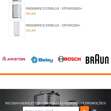
CAP. FRIO LITROS
DE 300 A 399
FRIGORIFICO STARLUX - STFVPO350S+
CL. ENERGÉTICA
869,49€
C
LARGURA
De 055.01 até 80 cm
FRIGORIFICO STARLUX - STFVPO350+
831,36€
LARGURA CM
60
NO FROST
NÃO
PORTAS
1 SEM CONGELADOR
RECEBA A NEWSLETTER COM TODAS AS NOVIDADES E PROMOÇÕES!