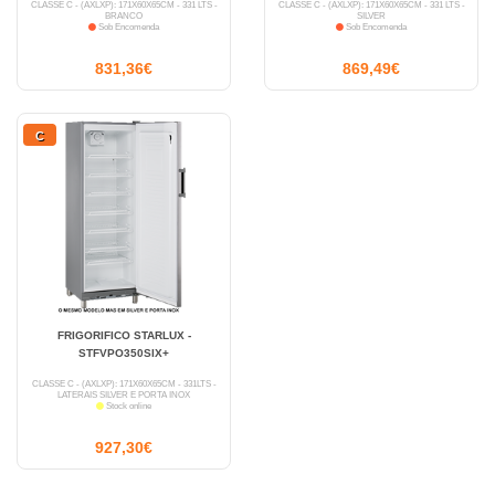
CLASSE C - (AXLXP): 171X60X65CM - 331 LTS -
CLASSE C - (AXLXP): 171X60X65CM - 331 LTS -
BRANCO
SILVER
Sob Encomenda
Sob Encomenda
831,36€
869,49€
C
FRIGORIFICO STARLUX -
STFVPO350SIX+
CLASSE C - (AXLXP): 171X60X65CM - 331LTS -
LATERAIS SILVER E PORTA INOX
Stock online
927,30€