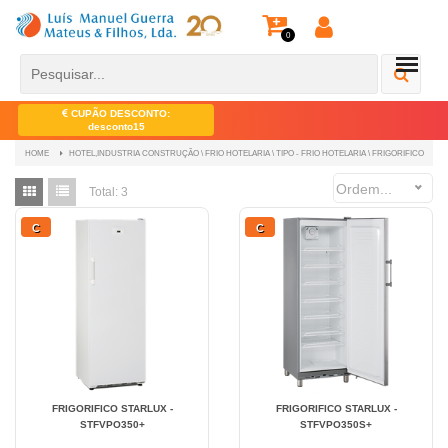
0
CUPÃO DESCONTO:
desconto15
HOTEL,INDUSTRIA CONSTRUÇÃO \ FRIO HOTELARIA \ TIPO - FRIO HOTELARIA \ FRIGORIFICO
HOME
Ordem...
Total:
3
C
C
FRIGORIFICO STARLUX -
FRIGORIFICO STARLUX -
STFVPO350+
STFVPO350S+