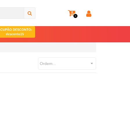
0
CUPÃO DESCONTO:
desconto15
Ordem...