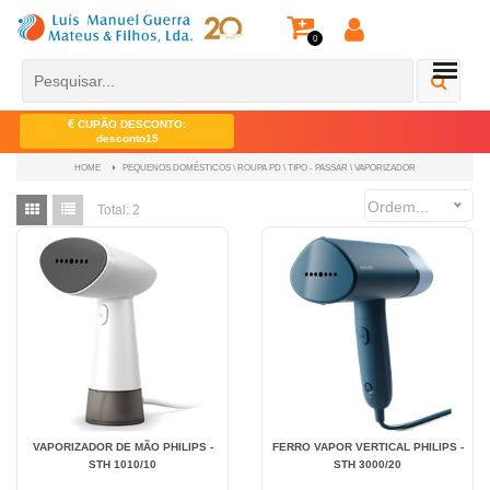
0
CUPÃO DESCONTO:
desconto15
PEQUENOS DOMÉSTICOS \ ROUPA PD \ TIPO - PASSAR \ VAPORIZADOR
HOME
Ordem...
Total:
2
VAPORIZADOR DE MÃO PHILIPS -
FERRO VAPOR VERTICAL PHILIPS -
STH 1010/10
STH 3000/20