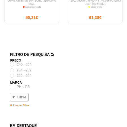
VAPOR CONTÍNUO: ATÉ 18G/MIN - DEPÓSITO:
1000W - VAPOR - PRONTO A UTILIZAR EM 30SEG
85ML
- DEP. ÁGUA: 100ML
Sob Encomenda
Stock online
50,31€
61,38€
FILTRO DE PESQUISA
PREÇO
€49 - €54
€54 - €59
€59 - €64
MARCA
PHILIPS
Filtrar
Limpar Filtro
EM DESTAQUE