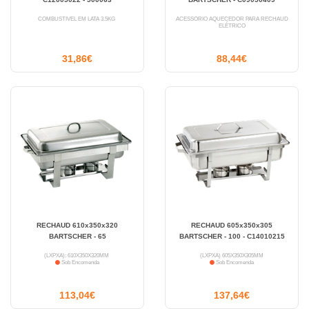
COMBUSTÍVEL EM LATA 3.5KG
ACESSÓRIO AQUECEDOR PARA RECHAUD
ELÉTRICO
31,86€
88,44€
RECHAUD 610x350x320
RECHAUD 605x350x305
BARTSCHER - 65
BARTSCHER - 100 - C14010215
(LXPXA): 610X350X320MM
(LXPXA) 605X350X305MM
Sob Encomenda
Sob Encomenda
113,04€
137,64€