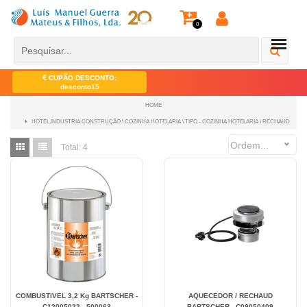
0
CUPÃO DESCONTO:
desconto15
HOME
HOTEL,INDUSTRIA CONSTRUÇÃO \ COZINHA HOTELARIA \ TIPO - COZINHA HOTELARIA \ RECHAUD
Ordem...
Total:
4
COMBUSTIVEL 3,2 Kg BARTSCHER -
AQUECEDOR / RECHAUD
C12005022 - 500063
BARTSCHER - C09050409