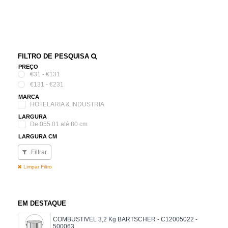
FILTRO DE PESQUISA
PREÇO
€31 - €131
€131 - €231
MARCA
HOTELARIA & INDUSTRIA
LARGURA
De 055.01 até 80 cm
LARGURA CM
60
Filtrar
61
Limpar Filtro
EM DESTAQUE
COMBUSTIVEL 3,2 Kg BARTSCHER - C12005022 -
500063